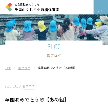
社会福祉法人くじら
千里山くじら小規模保育園
BLOG
園ブログ
卒園おめでとう🌸【あめ組】
TOP
園ブログ
2026.03.30
園ブログ
卒園おめでとう🌸【あめ組】